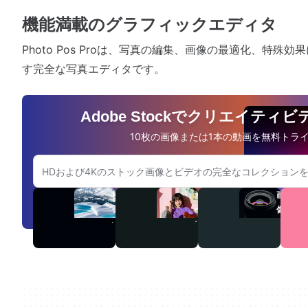
機能満載のグラフィックエディタ
Photo Pos Proは、写真の編集、画像の最適化、特殊
す完全な写真エディタです。
Adobe Stockでクリエイティ
10枚の画像または1本の動画を無料トラ
Adobe.comのウェブサイトを検索
ビ
オ
画
デ
ー
像
オ
デ
ィ
オ