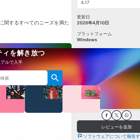
4.17
更新日
効果に関するすべてのニーズを満た
2026年4月10日
プラットフォーム
Windows
OS
ビティを解き放つ
Windows 10
イアルで入手
言語
英語
累計ダウンロード数
ベ
イ
テ
1.6K
ク
ラ
ン
サイズ
タ
ス
プ
56.35 MB
ー
ト
レ
ー
ト
レビューを追加
ソフトウェアについて報告す